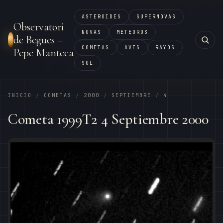
ASTEROIDES
SUPERNOVAS
Observatori
NOVAS
METEOROS
de Begues –
COMETAS
AVES
RAYOS
Pepe Manteca
SOL
INICIO
COMETAS
2000
SEPTIEMBRE
4
/
/
/
/
Cometa 1999T2 4 Septiembre 2000