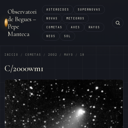
ASTEROIDES
SUPERNOVAS
Observatori
de Begues –
NOVAS
METEOROS
Pepe
COMETAS
AVES
RAYOS
Manteca
NEOS
SOL
INICIO
COMETAS
2002
MAYO
18
/
/
/
/
C/2000wm1