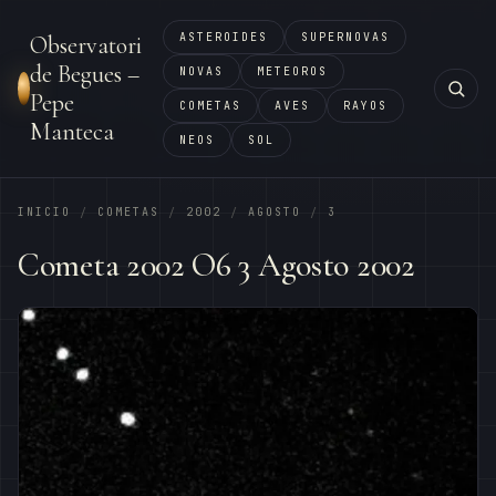
ASTEROIDES
SUPERNOVAS
Observatori
de Begues –
NOVAS
METEOROS
Pepe
COMETAS
AVES
RAYOS
Manteca
NEOS
SOL
INICIO
COMETAS
2002
AGOSTO
3
/
/
/
/
Cometa 2002 O6 3 Agosto 2002