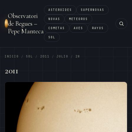
ASTEROIDES
SUPERNOVAS
Observatori
NOVAS
METEOROS
de Begues –
COMETAS
AVES
RAYOS
Pepe Manteca
SOL
INICIO
SOL
2011
JULIO
28
/
/
/
/
2011