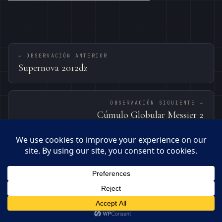
← OBSERVACIÓN ANTERIOR
Supernova 2012dz
OBSERVACIÓN SIGUIENTE →
Cúmulo Globular Messier 2
© 2026 · OBSERVATORI DE BEGUES – PEPE MANTECA
MANTECA0359@GMAIL.COM
BEGUES · 41.33°N · 1.92°E