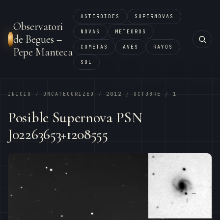
ASTEROIDES
SUPERNOVAS
Observatori
NOVAS
METEOROS
de Begues –
COMETAS
AVES
RAYOS
Pepe Manteca
SOL
INICIO
UNCATEGORIZED
2012
OCTUBRE
1
/
/
/
/
Posible Supernova PSN
J02263653+1208555