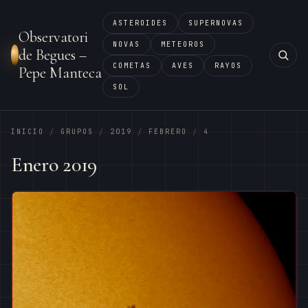
ASTEROIDES
SUPERNOVAS
Observatori
NOVAS
METEOROS
de Begues –
COMETAS
AVES
RAYOS
Pepe Manteca
SOL
INICIO
GRUPOS
2019
FEBRERO
4
/
/
/
/
Enero 2019