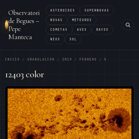
ASTEROIDES
SUPERNOVAS
Observatori
de Begues –
NOVAS
METEOROS
Pepe
COMETAS
AVES
RAYOS
Manteca
NEOS
SOL
INICIO
GRANULACIÓN
2019
FEBRERO
5
/
/
/
/
12403 color