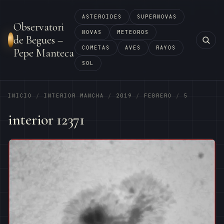
ASTEROIDES
SUPERNOVAS
Observatori
NOVAS
METEOROS
de Begues –
COMETAS
AVES
RAYOS
Pepe Manteca
SOL
INICIO
INTERIOR MANCHA
2019
FEBRERO
5
/
/
/
/
interior 12371