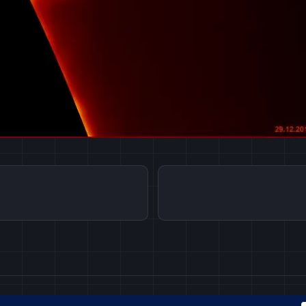
NTECA
MANTECA0359@GMAIL.COM