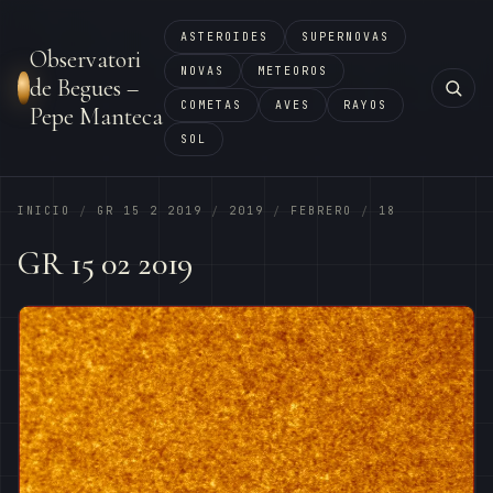
ASTEROIDES
SUPERNOVAS
Observatori
NOVAS
METEOROS
de Begues –
COMETAS
AVES
RAYOS
Pepe Manteca
SOL
INICIO
GR 15 2 2019
2019
FEBRERO
18
/
/
/
/
GR 15 02 2019