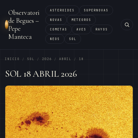
ASTEROIDES
SUPERNOVAS
Observatori
de Begues –
NOVAS
METEOROS
Pepe
COMETAS
AVES
RAYOS
Manteca
NEOS
SOL
INICIO
SOL
2026
ABRIL
18
/
/
/
/
SOL 18 ABRIL 2026