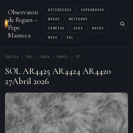
ASTEROIDES
SUPERNOVAS
Observatori
de Begues –
NOVAS
METEOROS
Pepe
COMETAS
AVES
RAYOS
Manteca
NEOS
SOL
INICIO
SOL
2026
ABRIL
27
/
/
/
/
SOL AR4425 AR4424 AR4420
27Abril 2026