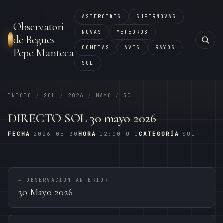
ASTEROIDES
SUPERNOVAS
Observatori
NOVAS
METEOROS
de Begues –
COMETAS
AVES
RAYOS
Pepe Manteca
SOL
INICIO
SOL
2026
MAYO
30
/
/
/
/
DIRECTO SOL 30 mayo 2026
FECHA
2026-05-30
HORA
12:00 UTC
CATEGORÍA
SOL
← OBSERVACIÓN ANTERIOR
30 Mayo 2026