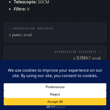
Telescopio:
50CM
Filtro:
V
← OBSERVACIÓN ANTERIOR
1 junio 2026
OBSERVACIÓN SIGUIENTE →
2 JUNIO 2026
© 2026 · OBSERVATORI DE BEGUES – PEPE MANTECA
MANTECA0359@GMAIL.COM
BEGUES · 41.33°N · 1.92°E