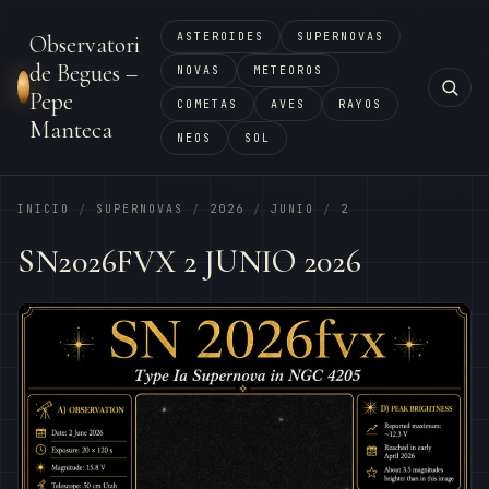
ASTEROIDES
SUPERNOVAS
Observatori
de Begues –
NOVAS
METEOROS
Pepe
COMETAS
AVES
RAYOS
Manteca
NEOS
SOL
INICIO
SUPERNOVAS
2026
JUNIO
2
/
/
/
/
SN2026FVX 2 JUNIO 2026