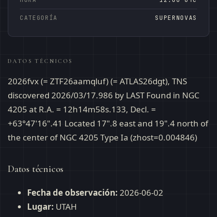
CATEGORÍA
SUPERNOVAS
DATOS TÉCNICOS
2026fvx (= ZTF26aamqluf) (= ATLAS26dgt), TNS
discovered 2026/03/17.986 by LAST Found in NGC
4205 at R.A. = 12h14m58s.133, Decl. =
+63°47'16".41 Located 17".8 east and 19".4 north of
the center of NGC 4205 Type Ia (zhost=0.004846)
Datos técnicos
Fecha de observación:
2026-06-02
Lugar:
UTAH