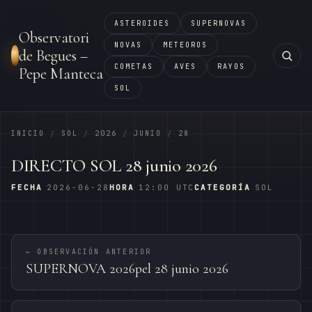
ASTEROIDES
SUPERNOVAS
Observatori
NOVAS
METEOROS
de Begues –
COMETAS
AVES
RAYOS
Pepe Manteca
SOL
INICIO
SOL
2026
JUNIO
28
/
/
/
/
DIRECTO SOL 28 junio 2026
FECHA
2026-06-28
HORA
12:00 UTC
CATEGORÍA
SOL
← OBSERVACIÓN ANTERIOR
SUPERNOVA 2026pel 28 junio 2026