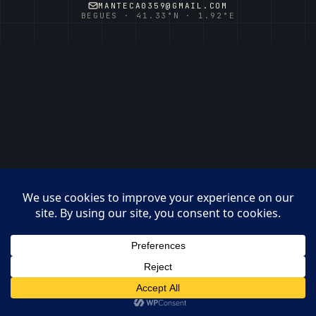
MANTECA0359@GMAIL.COM
BEGUES · 41.33°N · 1.92°E