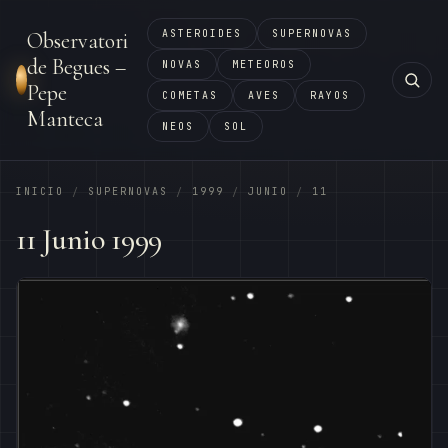
ASTEROIDES
SUPERNOVAS
Observatori
de Begues –
NOVAS
METEOROS
Pepe
COMETAS
AVES
RAYOS
Manteca
NEOS
SOL
INICIO
SUPERNOVAS
1999
JUNIO
11
/
/
/
/
11 Junio 1999