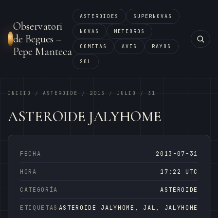
ASTEROIDES
SUPERNOVAS
Observatori
NOVAS
METEOROS
de Begues –
COMETAS
AVES
RAYOS
Pepe Manteca
SOL
INICIO
ASTEROIDE
2013
JULIO
31
/
/
/
/
ASTEROIDE JALYHOME
FECHA
2013-07-31
HORA
17:22 UTC
CATEGORÍA
ASTEROIDE
ETIQUETAS
ASTEROIDE JALYHOME, JAL, JALYHOME