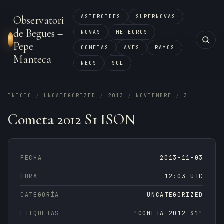
ASTEROIDES
SUPERNOVAS
Observatori
de Begues –
NOVAS
METEOROS
Pepe
COMETAS
AVES
RAYOS
Manteca
NEOS
SOL
INICIO
UNCATEGORIZED
2013
NOVIEMBRE
3
/
/
/
/
Cometa 2012 S1 ISON
FECHA
2013-11-03
HORA
12:03 UTC
CATEGORÍA
UNCATEGORIZED
ETIQUETAS
"COMETA 2012 S1"