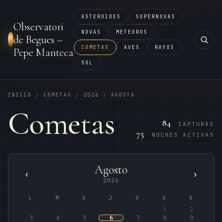
ASTEROIDES
SUPERNOVAS
Observatori
NOVAS
METEOROS
de Begues –
COMETAS
AVES
RAYOS
Pepe Manteca
SOL
INICIO
COMETAS
2026
AGOSTO
/
/
/
Cometas
84
CAPTURAS
75
NOCHES ACTIVAS
Agosto
‹
›
2026
L
M
X
J
V
S
D
1
2
3
4
5
6
7
8
9