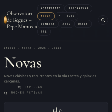
ASTEROIDES
SUPERNOVAS
Observatori
NOVAS
METEOROS
de Begues –
COMETAS
AVES
RAYOS
Pepe Manteca
SOL
INICIO
NOVAS
2026
JULIO
/
/
/
Novas
Novas clásicas y recurrentes en la Vía Láctea y galaxias
cercanas.
13
CAPTURAS
13
NOCHES ACTIVAS
Julio