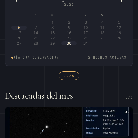
‹
›
2026
L
M
X
J
V
S
D
1
2
3
4
5
6
7
8
9
10
11
12
13
14
15
16
17
18
19
20
21
22
23
24
25
26
27
28
29
30
31
DÍA CON OBSERVACIÓN
2 NOCHES ACTIVAS
2026
Destacadas del mes
0/0
06