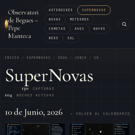
ASTEROIDES
SUPERNOVAS
Observatori
de Begues –
NOVAS
METEOROS
Pepe
COMETAS
AVES
RAYOS
Manteca
NEOS
SOL
INICIO
SUPERNOVAS
2026
JUNIO
10
/
/
/
/
SuperNovas
130
CAPTURAS
104
NOCHES ACTIVAS
10 de Junio, 2026
← VOLVER AL CALENDARIO