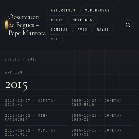
ASTEROIDES
SUPERNOVAS
Observatori
NOVAS
METEOROS
de Begues –
COMETAS
AVES
RAYOS
Pepe Manteca
SOL
INICIO
2015
/
ARCHIVO
2015
2015-12-27 · COMETA-
2015-12-27 · COMETA-
2013-X1
2013-US10
2015-12-22 · SIN-
2015-12-22 · COMETA-
CATEGORIA
2013-X1
2015-12-22 · COMETA-
2015-12-15 · COMETA-
2013-US10
2013-X1