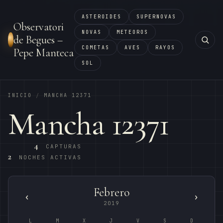
ASTEROIDES
SUPERNOVAS
Observatori
NOVAS
METEOROS
de Begues –
COMETAS
AVES
RAYOS
Pepe Manteca
SOL
INICIO
MANCHA 12371
/
Mancha 12371
4
CAPTURAS
2
NOCHES ACTIVAS
Febrero
‹
›
2019
L
M
X
J
V
S
D